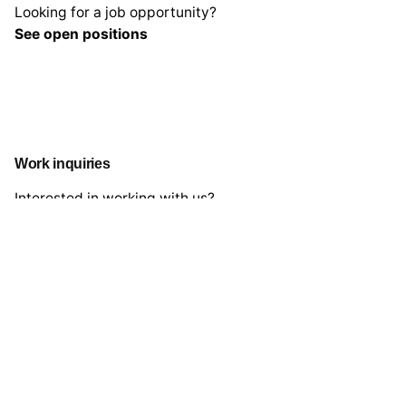
Looking for a job opportunity?
See open positions
Work inquiries
Interested in working with us?
hello@clbthemes.com
Career
Looking for a job opportunity?
See open positions