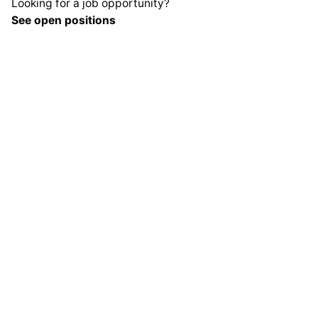
Looking for a job opportunity?
See open positions
Sign up for the newsletter
Sign Up
I’m okay with getting emails and having that activity
tracked to improve my experience.
© 2026, ¿Qué te narras?. Made with passion by
Colabrio
Privacy & Cookie Policy
|
Terms of Service