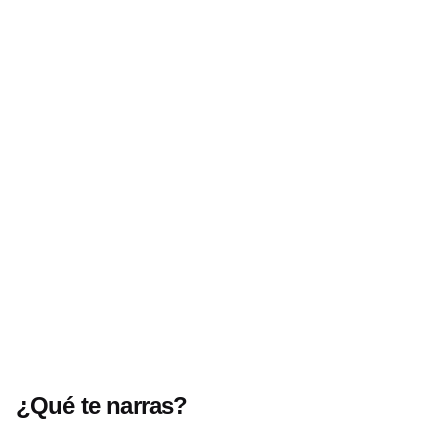
Siguiente
Históricamente relatado - Pérdida Explosiva
¿Qué te narras?