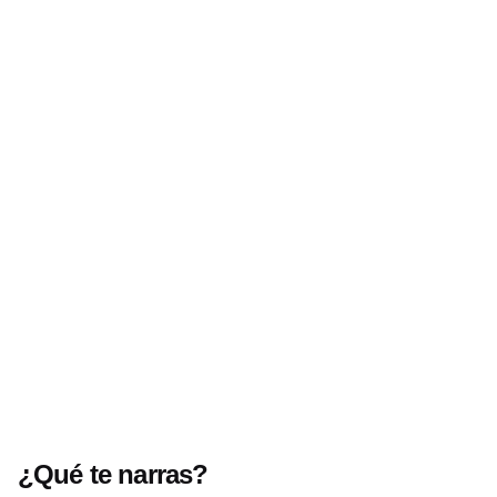
Siguiente
Entre hombres, palomas y esmeraldas
¿Qué te narras?