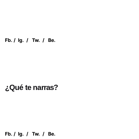
Fb.
/
Ig.
/
Tw.
/
Be.
¿Qué te narras?
Fb.
/
Ig.
/
Tw.
/
Be.