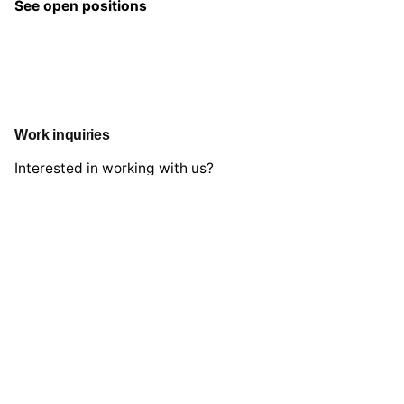
See open positions
Work inquiries
Interested in working with us?
hello@clbthemes.com
Career
Looking for a job opportunity?
See open positions